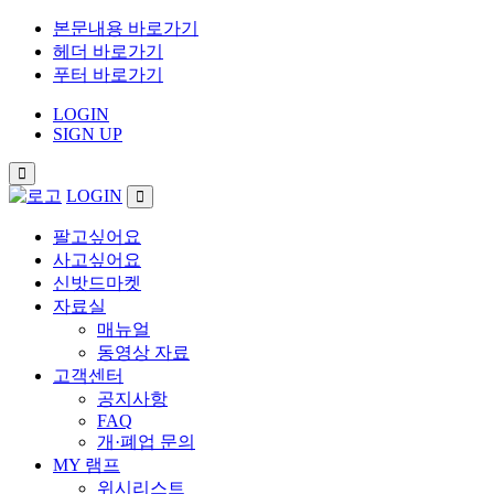
본문내용 바로가기
헤더 바로가기
푸터 바로가기
LOGIN
SIGN UP
LOGIN
팔고싶어요
사고싶어요
신밧드마켓
자료실
매뉴얼
동영상 자료
고객센터
공지사항
FAQ
개·폐업 문의
MY 램프
위시리스트